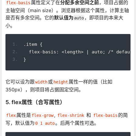
属性定义了在
分配多余空间之前
，项目占据的
flex-basis
主轴空间（main size）。浏览器根据这个属性，计算主轴
是否有多余空间。它的
默认值为
，即项目的本来大
auto
小。
.item {
  flex-basis: <length> | auto; /* default
}
它可以设为跟
或
属性一样的值（比如
width
height
350px），则项目将占据固定空间。
5. flex属性（合写属性）
属性是
,
和
的简
flex
flex-grow
flex-shrink
flex-basis
写，默认值为
。后两个属性可选。
0 1 auto