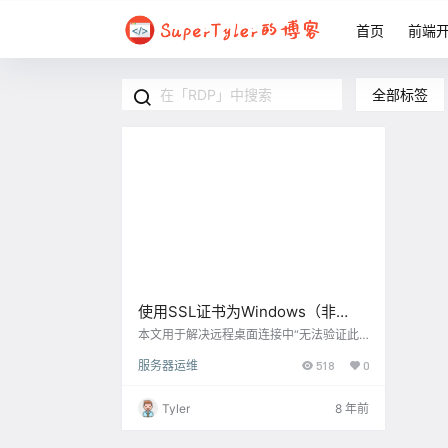
首页
前端
全部标签
使用SSL证书为Windows（非
Server）远程桌面RDP连接加密
本文用于解决远程桌面连接中“无法验证此
远程计算机的身份。”这一问题，具体症状
服务器运维
518
0
如下图所示，强迫症福音！ 本文主要介绍非
Server系统中无法使用专用工具，转而修改
注册表的方法 本文假定您已对SSL证书有一
Tyler
8 年前
定的了解，或最好已经成功的申请到了服务
器SSL/TLS证书 本文演示使用免费的Start
SSL证书，其他机构签发的证书大同小异 原