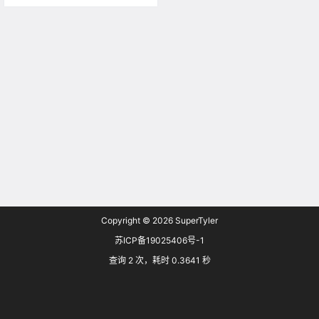
作 Wordpress首先要完成一下准备
工作： 全站开启Https。微信小程序
的强制要求，若不开启将无法在手
机的微信里使用小程序。 设置Word
press文章为固定链接…
Copyright © 2026
SuperTyler
苏ICP备19025406号-1
查询 2 次，耗时 0.3641 秒