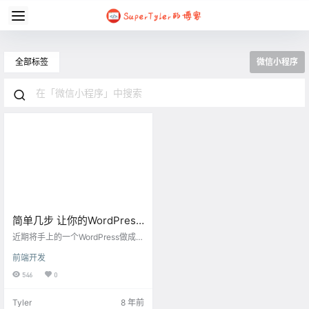
全部标签
微信小程序
简单几步 让你的WordPress
网站对接微信小程序
近期将手上的一个WordPress做成了
微信小程序，步骤也非常简单，借
前端开发
助jianbo大佬在GitHub开源的代
码，即可轻松完成网站与小程序的
546
0
对接。本篇文章对制作过程简单地
做个教程，希望能给和我同样想搭
Tyler
8 年前
建小程序的朋友一定帮助。 准备工