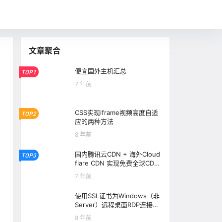
文章聚合
便宜国外主机汇总
TOP1
7 年前
CSS实现iframe视频高度自适
TOP2
应的两种方法
8 年前
国内腾讯云CDN + 海外Cloud
TOP3
flare CDN 实现免费全球CDN
加速
7 年前
使用SSL证书为Windows（非
Server）远程桌面RDP连接加
密
8 年前