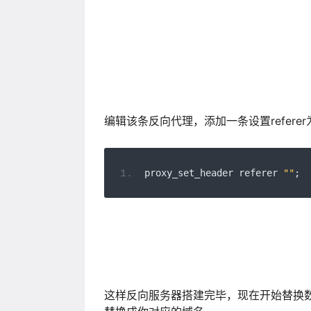
编辑该条反向代理，添加一条设置refere
proxy_set_header referer 
""
;
这样反向服务器搭建完毕，现在开始替换数