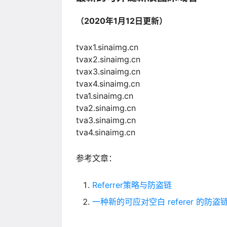
（2020年1月12日更新）
tvax1.sinaimg.cn
tvax2.sinaimg.cn
tvax3.sinaimg.cn
tvax4.sinaimg.cn
tva1.sinaimg.cn
tva2.sinaimg.cn
tva3.sinaimg.cn
tva4.sinaimg.cn
参考文章：
Referrer策略与防盗链
一种新的可应对空白 referer 的防盗