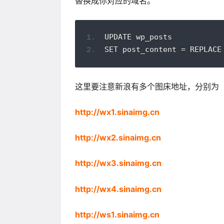
替换成你对应的域名。
UPDATE wp_posts
SET post_content = REPLA
这里要注意新浪有多个图床地址，分别为
http://wx1.sinaimg.cn
http://wx2.sinaimg.cn
http://wx3.sinaimg.cn
http://wx4.sinaimg.cn
http://ws1.sinaimg.cn