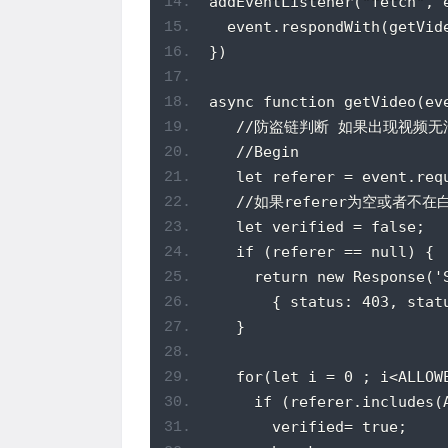
addEventListener("fetch", 
  event.respondWith(getVid
})
async function getVideo(ev
   //防盗链判断 如果出现视频
   //Begin
   let referer = event.req
   //如果referer为空或者不
   let verified = false;
   if (referer == null) {
     return new Response('
       { status: 403, stat
   }
   for(let i = 0 ; i<ALLOW
     if (referer.includes(
       verified= true;