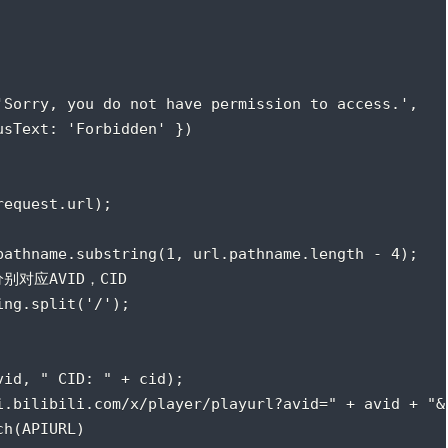
'Sorry, you do not have permission to access.',
usText: 'Forbidden' })
request.url);
pathname.substring(1, url.pathname.length - 4);
别对应AVID，CID
ing.split('/');
vid, " CID: " + cid);
i.bilibili.com/x/player/playurl?avid=" + avid + "&
ch(APIURL)