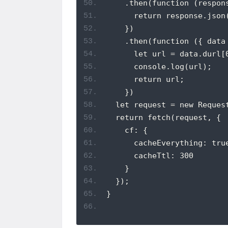
    .then(function (respon
      return response.json
    })
    .then(function ({ data
      let url = data.durl[
      console.log(url);
      return url;
    })
  let request = new Reques
  return fetch(request, {
    cf: {
      cacheEverything: tru
      cacheTtl: 300
    }
  });
}