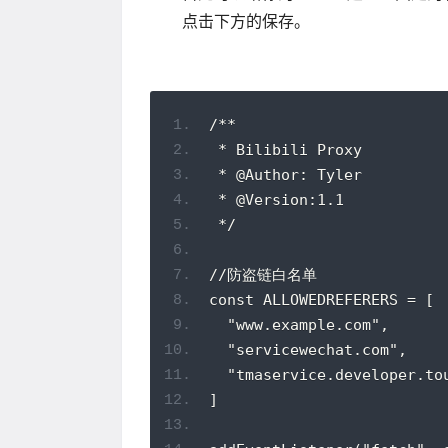
点击下方的保存。
/**
 * Bilibili Proxy
 * @Author: Tyler
 * @Version:1.1
 */
//防盗链白名单
const ALLOWEDREFERERS = [
  "www.example.com",
  "servicewechat.com",
  "tmaservice.developer.to
]