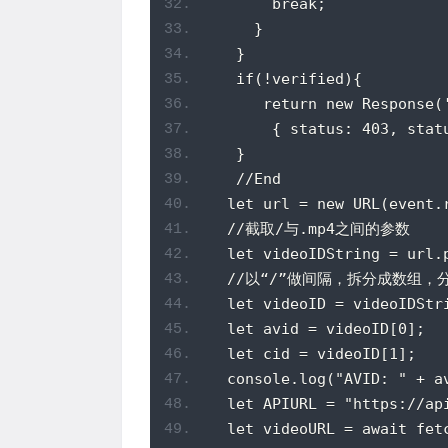
       break;
     }
   }
   if(!verified){
      return new Response(
       { status: 403, stat
   }
   //End
  let url = new URL(event.
  //截取/与.mp4之间的参数
  let videoIDString = url.
  //以“/”做间隔，拆分成数组，分
  let videoID = videoIDStr
  let avid = videoID[0];
  let cid = videoID[1];
  console.log("AVID: " + a
  let APIURL = "https://ap
  let videoURL = await fet