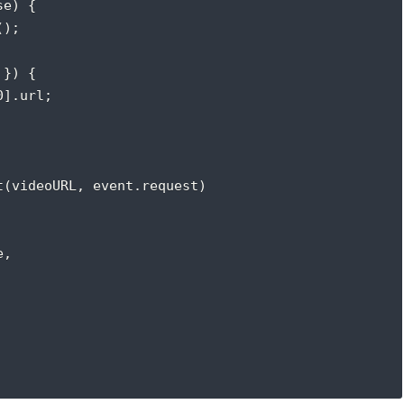
se) {
();
 }) {
0].url;
t(videoURL, event.request)
e,