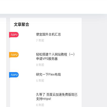
文章聚合
便宜国外主机汇总
TOP1
7 年前
轻松搭建个人网站教程（一）
TOP2
申请VPS服务器
9 年前
研究一下Flex布局
TOP3
5 年前
久等了 百度云加速免费版现已
支持https!
6 年前