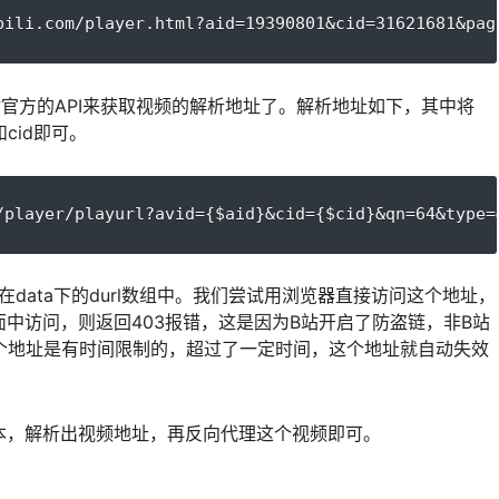
bili.com/player.html?aid=19390801&cid=31621681&pag
B站官方的API来获取视频的解析地址了。解析地址如下，其中将
和cid即可。
/player/playurl?avid={$aid}&cid={$cid}&qn=64&type=
址在data下的durl数组中。我们尝试用浏览器直接访问这个地址，
中访问，则返回403报错，这是因为B站开启了防盗链，非B站
而且这个地址是有时间限制的，超过了一定时间，这个地址就自动失效
本，解析出视频地址，再反向代理这个视频即可。